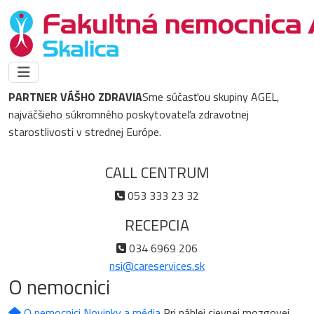
PARTNER VÁŠHO ZDRAVIA
Sme súčasťou skupiny AGEL,
najväčšieho súkromného poskytovateľa zdravotnej
starostlivosti v strednej Európe.
CALL CENTRUM
053 333 23 32
RECEPCIA
034 6969 206
nsi@careservices.sk
O nemocnici
O nemocnici
Novinky a média
Pri náhlej cievnej mozgovej