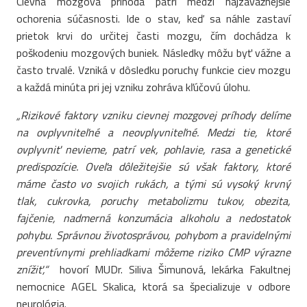
Cievna mozgová príhoda patrí medzi najzávažnejšie
ochorenia súčasnosti. Ide o stav, keď sa náhle zastaví
prietok krvi do určitej časti mozgu, čím dochádza k
poškodeniu mozgových buniek. Následky môžu byť vážne a
často trvalé. Vzniká v dôsledku poruchy funkcie ciev mozgu
a každá minúta pri jej vzniku zohráva kľúčovú úlohu.
„Rizikové faktory vzniku cievnej mozgovej príhody delíme
na ovplyvniteľné a neovplyvniteľné. Medzi tie, ktoré
ovplyvniť nevieme, patrí vek, pohlavie, rasa a genetické
predispozície. Oveľa dôležitejšie sú však faktory, ktoré
máme často vo svojich rukách, a tými sú vysoký krvný
tlak, cukrovka, poruchy metabolizmu tukov, obezita,
fajčenie, nadmerná konzumácia alkoholu a nedostatok
pohybu. Správnou životosprávou, pohybom a pravidelnými
preventívnymi prehliadkami môžeme riziko CMP výrazne
znížiť,“
hovorí MUDr. Siliva Šimunová, lekárka Fakultnej
nemocnice AGEL Skalica, ktorá sa špecializuje v odbore
neurológia.