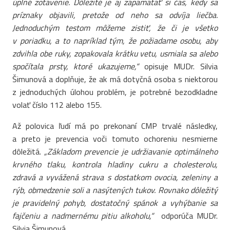
úplné zotavenie. Dôležité je aj zapamätať si čas, kedy sa
príznaky objavili, pretože od neho sa odvíja liečba.
Jednoduchým testom môžeme zistiť, že či je všetko
v poriadku, a to napríklad tým, že požiadame osobu, aby
zdvihla obe ruky, zopakovala krátku vetu, usmiala sa alebo
spočítala prsty, ktoré ukazujeme,“
opisuje MUDr. Silvia
Šimunová a doplňuje, že ak má dotyčná osoba s niektorou
z jednoduchých úlohou problém, je potrebné bezodkladne
volať číslo 112 alebo 155.
Až polovica ľudí má po prekonaní CMP trvalé následky,
a preto je prevencia voči tomuto ochoreniu nesmierne
dôležitá.
„Základom prevencie je udržiavanie optimálneho
krvného tlaku, kontrola hladiny cukru a cholesterolu,
zdravá a vyvážená strava s dostatkom ovocia, zeleniny a
rýb, obmedzenie soli a nasýtených tukov. Rovnako dôležitý
je pravidelný pohyb, dostatočný spánok a vyhýbanie sa
fajčeniu a nadmernému pitiu alkoholu,“
odporúča MUDr.
Silvia Šimunová.