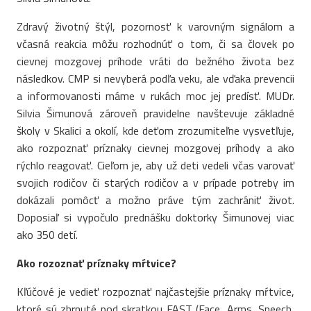
Zdravý životný štýl, pozornosť k varovným signálom a
včasná reakcia môžu rozhodnúť o tom, či sa človek po
cievnej mozgovej príhode vráti do bežného života bez
následkov. CMP si nevyberá podľa veku, ale vďaka prevencii
a informovanosti máme v rukách moc jej predísť. MUDr.
Silvia Šimunová zároveň pravidelne navštevuje základné
školy v Skalici a okolí, kde deťom zrozumiteľne vysvetľuje,
ako rozpoznať príznaky cievnej mozgovej príhody a ako
rýchlo reagovať. Cieľom je, aby už deti vedeli včas varovať
svojich rodičov či starých rodičov a v prípade potreby im
dokázali pomôcť a možno práve tým zachrániť život.
Doposiaľ si vypočulo prednášku doktorky Šimunovej viac
ako 350 detí.
Ako rozoznať príznaky mŕtvice?
Kľúčové je vedieť rozpoznať najčastejšie príznaky mŕtvice,
ktoré sú zhrnuté pod skratkou FAST (Face, Arms, Speech,