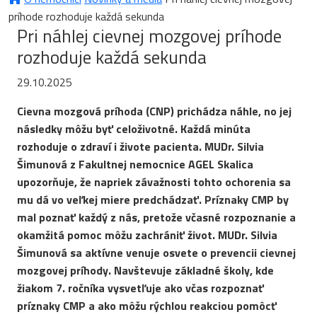
príhode rozhoduje každá sekunda
Pri náhlej cievnej mozgovej príhode
rozhoduje každá sekunda
29.10.2025
Cievna mozgová príhoda (CNP) prichádza náhle, no jej
následky môžu byť celoživotné. Každá minúta
rozhoduje o zdraví i živote pacienta. MUDr. Silvia
Šimunová z Fakultnej nemocnice AGEL Skalica
upozorňuje, že napriek závažnosti tohto ochorenia sa
mu dá vo veľkej miere predchádzať. Príznaky CMP by
mal poznať každý z nás, pretože včasné rozpoznanie a
okamžitá pomoc môžu zachrániť život. MUDr. Silvia
Šimunová sa aktívne venuje osvete o prevencii cievnej
mozgovej príhody. Navštevuje základné školy, kde
žiakom 7. ročníka vysvetľuje ako včas rozpoznať
príznaky CMP a ako môžu rýchlou reakciou pomôcť