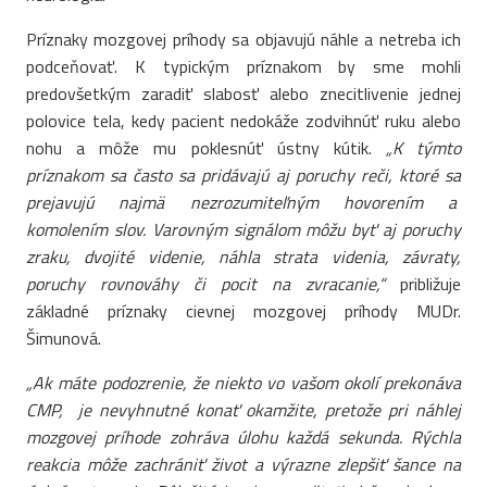
Príznaky mozgovej príhody sa objavujú náhle a netreba ich
podceňovať. K typickým príznakom by sme mohli
predovšetkým zaradiť slabosť alebo znecitlivenie jednej
polovice tela, kedy pacient nedokáže zodvihnúť ruku alebo
nohu a môže mu poklesnúť ústny kútik.
„K týmto
príznakom sa často sa pridávajú aj poruchy reči, ktoré sa
prejavujú najmä nezrozumiteľným hovorením a
komolením slov. Varovným signálom môžu byť aj poruchy
zraku, dvojité videnie, náhla strata videnia, závraty,
poruchy rovnováhy či pocit na zvracanie,“
približuje
základné príznaky cievnej mozgovej príhody MUDr.
Šimunová.
„Ak máte podozrenie, že niekto vo vašom okolí prekonáva
CMP, je nevyhnutné konať okamžite, pretože pri náhlej
mozgovej príhode zohráva úlohu každá sekunda. Rýchla
reakcia môže zachrániť život a výrazne zlepšiť šance na