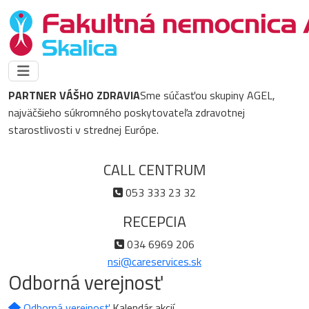
PARTNER VÁŠHO ZDRAVIA
Sme súčasťou skupiny AGEL,
najväčšieho súkromného poskytovateľa zdravotnej
starostlivosti v strednej Európe.
CALL CENTRUM
053 333 23 32
RECEPCIA
034 6969 206
nsi@careservices.sk
Odborná verejnosť
Odborná verejnosť
Kalendár akcií