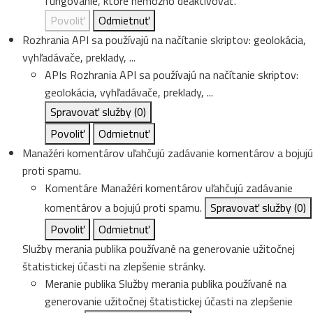
fungovanie, ktoré nemožno deaktivovať.
Povoliť
Odmietnuť
Rozhrania API sa používajú na načítanie skriptov: geolokácia,
vyhľadávače, preklady, ...
APIs
Rozhrania API sa používajú na načítanie skriptov:
geolokácia, vyhľadávače, preklady, ...
Spravovať služby
(0)
Povoliť
Odmietnuť
Manažéri komentárov uľahčujú zadávanie komentárov a bojujú
proti spamu.
Komentáre
Manažéri komentárov uľahčujú zadávanie
komentárov a bojujú proti spamu.
Spravovať služby
(0)
Povoliť
Odmietnuť
Služby merania publika používané na generovanie užitočnej
štatistickej účasti na zlepšenie stránky.
Meranie publika
Služby merania publika používané na
generovanie užitočnej štatistickej účasti na zlepšenie