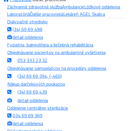
Záchranná zdravotná služba
Ambulancie
Lôžkové oddelenia
Laboratóriá
Ďalšie pracoviská
Lekáreň AGEL Skalica
Dialyzačné stredisko
(34) 69 69 498
detail oddelenia
Fyziatria, balneológia a liečebná rehabilitácia
Objednávanie pacientov na ambulantné vyšetrenia
053 333 23 32
Objednávanie samoplatcov na procedúry oddelenia
(34) 69 69 394, (-460)
Nákup darčekových poukazov
(34) 69 69 439
detail oddelenia
Oddelenie centrálnej sterilizácie
034 69 69 369
detail oddelenia