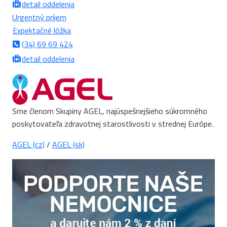
detail oddelenia
Urgentný príjem
Expektačné lôžka
(34) 69 69 424
detail oddelenia
Sme členom Skupiny AGEL, najúspešnejšieho súkromného
poskytovateľa zdravotnej starostlivosti v strednej Európe.
AGEL (cz)
/
AGEL (sk)