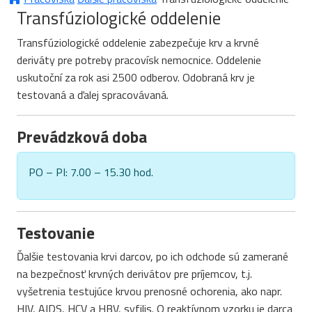
Transfúziologické oddelenie
Transfúziologické oddelenie zabezpečuje krv a krvné
deriváty pre potreby pracovísk nemocnice. Oddelenie
uskutoční za rok asi 2500 odberov. Odobraná krv je
testovaná a ďalej spracovávaná.
Prevádzková doba
PO – PI: 7.00 – 15.30 hod.
Testovanie
Ďalšie testovania krvi darcov, po ich odchode sú zamerané
na bezpečnosť krvných derivátov pre príjemcov, t.j.
vyšetrenia testujúce krvou prenosné ochorenia, ako napr.
HIV, AIDS, HCV a HBV, syfilis. O reaktívnom vzorku je darca