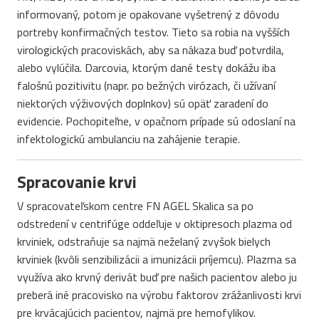
informovaný, potom je opakovane vyšetrený z dôvodu
portreby konfirmačných testov. Tieto sa robia na vyšších
virologických pracoviskách, aby sa nákaza buď potvrdila,
alebo vylúčila. Darcovia, ktorým dané testy dokážu iba
falošnú pozitivitu (napr. po bežných virózach, či užívaní
niektorých výživových doplnkov) sú opäť zaradení do
evidencie. Pochopiteľne, v opačnom prípade sú odoslaní na
infektologickú ambulanciu na zahájenie terapie.
Spracovanie krvi
V spracovateľskom centre FN AGEL Skalica sa po
odstredení v centrifúge oddeľuje v oktipresoch plazma od
krviniek, odstraňuje sa najmä neželaný zvyšok bielych
krviniek (kvôli senzibilizácii a imunizácii príjemcu). Plazma sa
využíva ako krvný derivát buď pre našich pacientov alebo ju
preberá iné pracovisko na výrobu faktorov zrážanlivosti krvi
pre krvácajúcich pacientov, najmä pre hemofylikov.