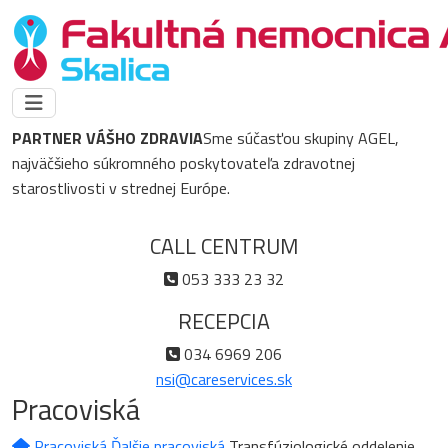
PARTNER VÁŠHO ZDRAVIA
Sme súčasťou skupiny AGEL,
najväčšieho súkromného poskytovateľa zdravotnej
starostlivosti v strednej Európe.
CALL CENTRUM
053 333 23 32
RECEPCIA
034 6969 206
nsi@careservices.sk
Pracoviská
Pracoviská
Ďalšie pracoviská
Transfúziologické oddelenie