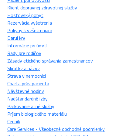
Pacient pohotovosti
Klient dopravnej zdravotnej služby
Hosťovský pobyt
Rezervácia vyšetrenia
Pokyny k vyšetreniam
Daruj krv
Informácie pri úmrtí
Rady pre rodičov
Zásady etického správania zamestnancov
Skratky a názvy
Strava v nemocnici
Charta práv pacienta
Návštevné hodiny
Nadštandardné izby
Parkovanie a iné služby
Príjem biologického materiálu
Cenník
Care Services - Všeobecné obchodné podmienky