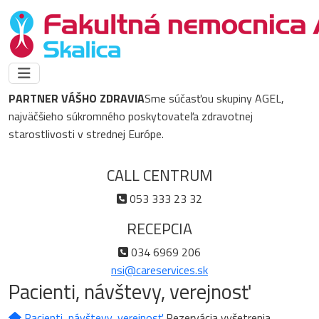
PARTNER VÁŠHO ZDRAVIA
Sme súčasťou skupiny AGEL,
najväčšieho súkromného poskytovateľa zdravotnej
starostlivosti v strednej Európe.
CALL CENTRUM
053 333 23 32
RECEPCIA
034 6969 206
nsi@careservices.sk
Pacienti, návštevy, verejnosť
Pacienti, návštevy, verejnosť
Rezervácia vyšetrenia