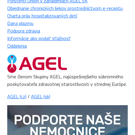
Poistenci Union v zariadeniach AGEL SK
Objednanie chronických liekov prostredníctvom e-receptu
Charta práv hospitalizovaných detí
Daruj plazmu
Podpora zdravia
Informácie ako podať sťažnosť
Oddelenia
Sme členom Skupiny AGEL, najúspešnejšieho súkromného
poskytovateľa zdravotnej starostlivosti v strednej Európe.
AGEL (cz)
/
AGEL (sk)