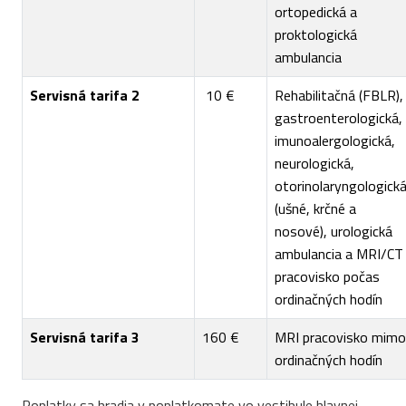
ortopedická a
proktologická
ambulancia
Servisná tarifa 2
10 €
Rehabilitačná (FBLR),
gastroenterologická,
imunoalergologická,
neurologická,
otorinolaryngologick
(ušné, krčné a
nosové), urologická
ambulancia a MRI/CT
pracovisko počas
ordinačných hodín
Servisná tarifa 3
160 €
MRI pracovisko mimo
ordinačných hodín
Poplatky sa hradia v poplatkomate vo vestibule hlavnej