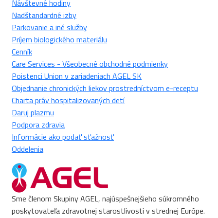
Návštevné hodiny
Nadštandardné izby
Parkovanie a iné služby
Príjem biologického materiálu
Cenník
Care Services - Všeobecné obchodné podmienky
Poistenci Union v zariadeniach AGEL SK
Objednanie chronických liekov prostredníctvom e-receptu
Charta práv hospitalizovaných detí
Daruj plazmu
Podpora zdravia
Informácie ako podať sťažnosť
Oddelenia
Sme členom Skupiny AGEL, najúspešnejšieho súkromného
poskytovateľa zdravotnej starostlivosti v strednej Európe.