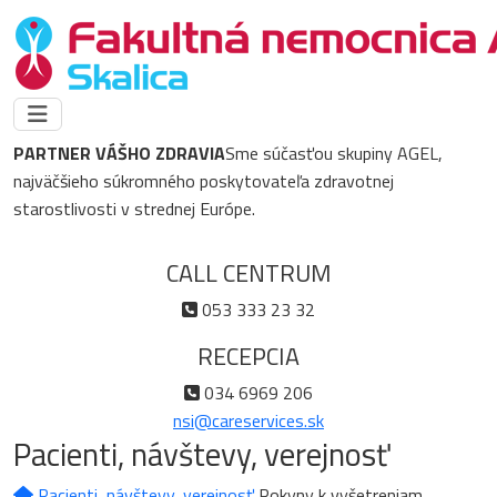
PARTNER VÁŠHO ZDRAVIA
Sme súčasťou skupiny AGEL,
najväčšieho súkromného poskytovateľa zdravotnej
starostlivosti v strednej Európe.
CALL CENTRUM
053 333 23 32
RECEPCIA
034 6969 206
nsi@careservices.sk
Pacienti, návštevy, verejnosť
Pacienti, návštevy, verejnosť
Pokyny k vyšetreniam