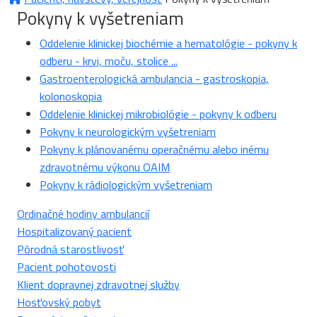
Pokyny k vyšetreniam
Oddelenie klinickej biochémie a hematológie - pokyny k
odberu - krvi, moču, stolice ...
Gastroenterologická ambulancia - gastroskopia,
kolonoskopia
Oddelenie klinickej mikrobiológie - pokyny k odberu
Pokyny k neurologickým vyšetreniam
Pokyny k plánovanému operačnému alebo inému
zdravotnému výkonu OAIM
Pokyny k rádiologickým vyšetreniam
Ordinačné hodiny ambulancií
Hospitalizovaný pacient
Pôrodná starostlivosť
Pacient pohotovosti
Klient dopravnej zdravotnej služby
Hosťovský pobyt