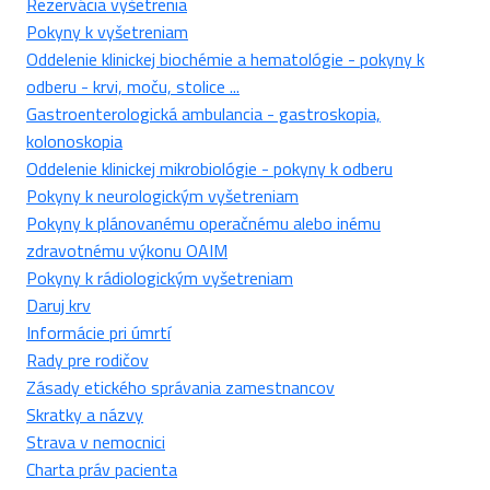
Rezervácia vyšetrenia
Pokyny k vyšetreniam
Oddelenie klinickej biochémie a hematológie - pokyny k
odberu - krvi, moču, stolice ...
Gastroenterologická ambulancia - gastroskopia,
kolonoskopia
Oddelenie klinickej mikrobiológie - pokyny k odberu
Pokyny k neurologickým vyšetreniam
Pokyny k plánovanému operačnému alebo inému
zdravotnému výkonu OAIM
Pokyny k rádiologickým vyšetreniam
Daruj krv
Informácie pri úmrtí
Rady pre rodičov
Zásady etického správania zamestnancov
Skratky a názvy
Strava v nemocnici
Charta práv pacienta