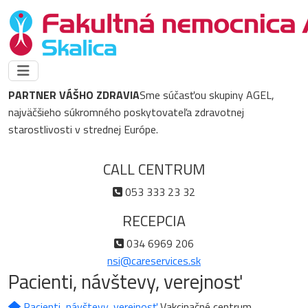
PARTNER VÁŠHO ZDRAVIA
Sme súčasťou skupiny AGEL,
najväčšieho súkromného poskytovateľa zdravotnej
starostlivosti v strednej Európe.
CALL CENTRUM
053 333 23 32
RECEPCIA
034 6969 206
nsi@careservices.sk
Pacienti, návštevy, verejnosť
Pacienti, návštevy, verejnosť
Vakcinačné centrum