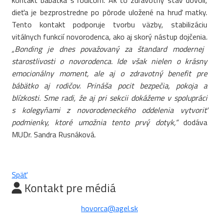
kontakt bábätka s rodičom. Ak to zdravotný stav dovolí,
dieťa je bezprostredne po pôrode uložené na hruď matky.
Tento kontakt podporuje tvorbu väzby, stabilizáciu
vitálnych funkcií novorodenca, ako aj skorý nástup dojčenia
.
„
Bonding je dnes považovaný za štandard modernej
starostlivosti o novorodenca. Ide však nielen o krásny
emocionálny moment, ale aj o zdravotný benefit pre
bábätko aj rodičov. Prináša pocit bezpečia, pokoja a
blízkosti. Sme radi, že aj pri sekcii dokážeme v spolupráci
s kolegyňami z novorodeneckého oddelenia vytvoriť
podmienky, ktoré umožnia tento prvý dotyk,“
dodáva
MUDr. Sandra Rusnáková.
Späť
Kontakt pre médiá
hovorca@agel.sk