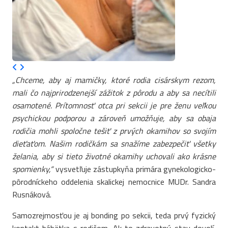
„Chceme, aby aj mamičky, ktoré rodia cisárskym rezom,
mali čo najprirodzenejší zážitok z pôrodu a aby sa necítili
osamotené. Prítomnosť otca pri sekcii je pre ženu veľkou
psychickou podporou a zároveň umožňuje, aby sa obaja
rodičia mohli spoločne tešiť z prvých okamihov so svojím
dieťaťom. Našim rodičkám sa snažíme zabezpečiť všetky
želania, aby si tieto životné okamihy uchovali ako krásne
spomienky,“
vysvetľuje zástupkyňa primára gynekologicko-
pôrodníckeho oddelenia skalickej nemocnice MUDr. Sandra
Rusnáková.
Samozrejmosťou je aj bonding po sekcii, teda prvý fyzický