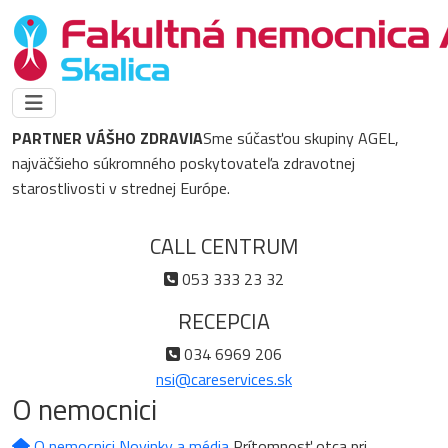
PARTNER VÁŠHO ZDRAVIA
Sme súčasťou skupiny AGEL,
najväčšieho súkromného poskytovateľa zdravotnej
starostlivosti v strednej Európe.
CALL CENTRUM
053 333 23 32
RECEPCIA
034 6969 206
nsi@careservices.sk
O nemocnici
O nemocnici
Novinky a média
Prítomnosť otca pri