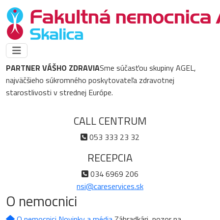
PARTNER VÁŠHO ZDRAVIA
Sme súčasťou skupiny AGEL,
najväčšieho súkromného poskytovateľa zdravotnej
starostlivosti v strednej Európe.
CALL CENTRUM
053 333 23 32
RECEPCIA
034 6969 206
nsi@careservices.sk
O nemocnici
O nemocnici
Novinky a média
Záhradkári, pozor na