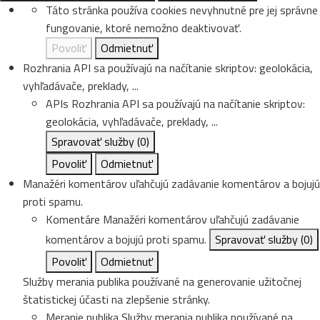
Táto stránka používa cookies nevyhnutné pre jej správne
fungovanie, ktoré nemožno deaktivovať.
Povoliť
Odmietnuť
Rozhrania API sa používajú na načítanie skriptov: geolokácia,
vyhľadávače, preklady, ...
APIs
Rozhrania API sa používajú na načítanie skriptov:
geolokácia, vyhľadávače, preklady, ...
Spravovať služby
(0)
Povoliť
Odmietnuť
Manažéri komentárov uľahčujú zadávanie komentárov a bojujú
proti spamu.
Komentáre
Manažéri komentárov uľahčujú zadávanie
komentárov a bojujú proti spamu.
Spravovať služby
(0)
Povoliť
Odmietnuť
Služby merania publika používané na generovanie užitočnej
štatistickej účasti na zlepšenie stránky.
Meranie publika
Služby merania publika používané na