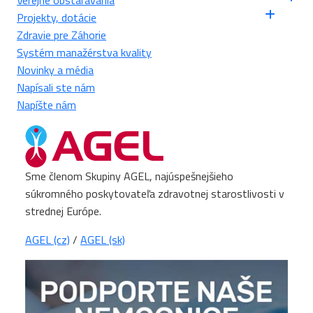
Verejné obstarávania
Projekty, dotácie
Zdravie pre Záhorie
Systém manažérstva kvality
Novinky a média
Napísali ste nám
Napíšte nám
Sme členom Skupiny AGEL, najúspešnejšieho
súkromného poskytovateľa zdravotnej starostlivosti v
strednej Európe.
AGEL (cz)
/
AGEL (sk)