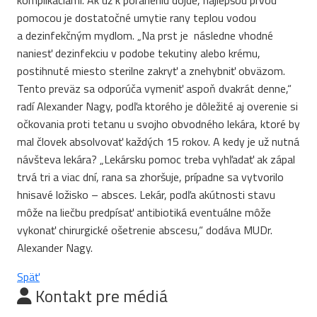
komplikáciami. Ak už k poraneniu dôjde, najlepšou prvou
pomocou je dostatočné umytie rany teplou vodou
a dezinfekčným mydlom. „Na prst je následne vhodné
naniesť dezinfekciu v podobe tekutiny alebo krému,
postihnuté miesto sterilne zakryť a znehybniť obväzom.
Tento preväz sa odporúča vymeniť aspoň dvakrát denne,“
radí Alexander Nagy, podľa ktorého je dôležité aj overenie si
očkovania proti tetanu u svojho obvodného lekára, ktoré by
mal človek absolvovať každých 15 rokov. A kedy je už nutná
návšteva lekára? „Lekársku pomoc treba vyhľadať ak zápal
trvá tri a viac dní, rana sa zhoršuje, prípadne sa vytvorilo
hnisavé ložisko – absces. Lekár, podľa akútnosti stavu
môže na liečbu predpísať antibiotiká eventuálne môže
vykonať chirurgické ošetrenie abscesu,“ dodáva MUDr.
Alexander Nagy.
Späť
Kontakt pre médiá