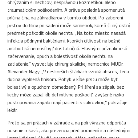
ohrýzaním si nechtov, nesprávnou kozmetikou alebo
traumatickým poškodením. A práve posledná spomenutá
príčina číha na záhradkárov v tomto období. Po zaborení
prstov do hliny pri sadení môže kamienok, koreň či iný ostrý
predmet poškodiť okolie nechta. „Na toto miesto nasadá
infekcia pôdnymi baktériami, ktorých citlivosť na bežné
antibiotiká nemusí byť dostatočná. Hlavnými príznakmi sú
začervenanie, opuch a bolestivosť okolia nechtu na
zatlačenie,“ vysvetľuje chirurg skalickej nemocnice MUDr.
Alexander Nagy. „V neskorších štádiách vzniká absces, teda
dutina vyplnená hnisom. Pohyb v kĺbe prstu môže byť
bolestivý a opuchom obmedzený. Pri šírení sa zápalu bez
liečby môže zápal kĺb definitívne poškodiť. Zvýšené riziko
postupovania zápalu majú pacienti s cukrovkou,“ pokračuje
lekár.
Preto sa pri prácach v záhrade a na poli výrazne odporúča
nosenie rukavíc, ako prevencia pred poranením a následnými