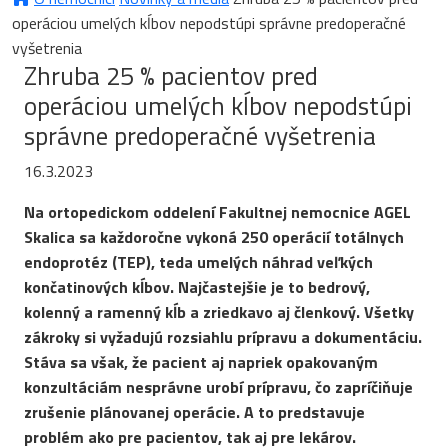
operáciou umelých kĺbov nepodstúpi správne predoperačné
vyšetrenia
Zhruba 25 % pacientov pred
operáciou umelých kĺbov nepodstúpi
správne predoperačné vyšetrenia
16.3.2023
Na ortopedickom oddelení Fakultnej nemocnice AGEL
Skalica sa každoročne vykoná 250 operácií totálnych
endoprotéz (TEP), teda umelých náhrad veľkých
končatinových kĺbov. Najčastejšie je to bedrový,
kolenný a ramenný kĺb a zriedkavo aj členkový. Všetky
zákroky si vyžadujú rozsiahlu prípravu a dokumentáciu.
Stáva sa však, že pacient aj napriek opakovaným
konzultáciám nesprávne urobí prípravu, čo zapríčiňuje
zrušenie plánovanej operácie. A to predstavuje
problém ako pre pacientov, tak aj pre lekárov.