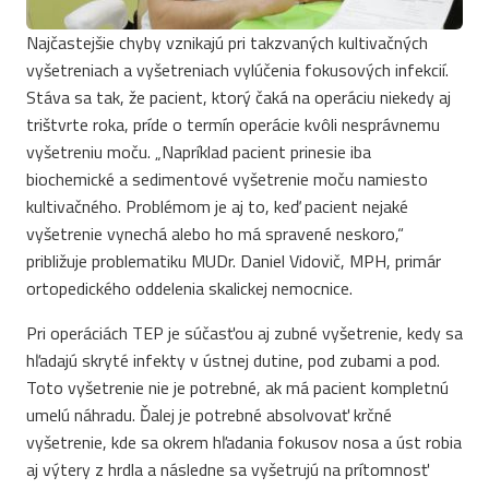
Najčastejšie chyby vznikajú pri takzvaných kultivačných
vyšetreniach a vyšetreniach vylúčenia fokusových infekcií.
Stáva sa tak, že pacient, ktorý čaká na operáciu niekedy aj
trištvrte roka, príde o termín operácie kvôli nesprávnemu
vyšetreniu moču. „Napríklad pacient prinesie iba
biochemické a sedimentové vyšetrenie moču namiesto
kultivačného. Problémom je aj to, keď pacient nejaké
vyšetrenie vynechá alebo ho má spravené neskoro,“
približuje problematiku MUDr. Daniel Vidovič, MPH, primár
ortopedického oddelenia skalickej nemocnice.
Pri operáciách TEP je súčasťou aj zubné vyšetrenie, kedy sa
hľadajú skryté infekty v ústnej dutine, pod zubami a pod.
Toto vyšetrenie nie je potrebné, ak má pacient kompletnú
umelú náhradu. Ďalej je potrebné absolvovať krčné
vyšetrenie, kde sa okrem hľadania fokusov nosa a úst robia
aj výtery z hrdla a následne sa vyšetrujú na prítomnosť