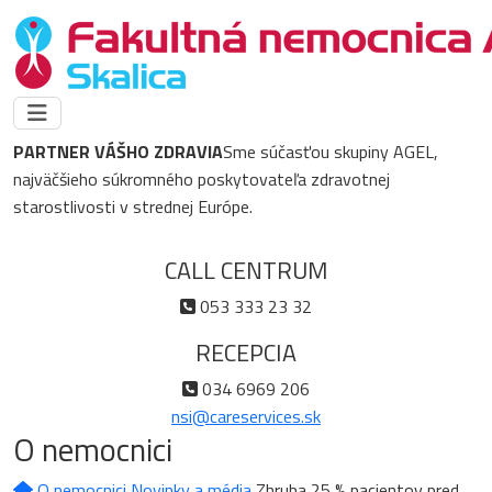
PARTNER VÁŠHO ZDRAVIA
Sme súčasťou skupiny AGEL,
najväčšieho súkromného poskytovateľa zdravotnej
starostlivosti v strednej Európe.
CALL CENTRUM
053 333 23 32
RECEPCIA
034 6969 206
nsi@careservices.sk
O nemocnici
O nemocnici
Novinky a média
Zhruba 25 % pacientov pred