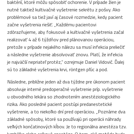
baktérií, ktoré môžu spôsobiť ochorenie. V prípade žien je
nutné taktiež kultivačné vyšetrenie sekrétu z pošvy. Ako
problémové sa tiež javí aj časové rozmedzie, kedy pacient
začne vyšetrenia riešiť. „Každému pacientovi
zdôrazňujeme, aby fokusové a kultivačné vyšetrenia začal
realizovať 4 až 6 týždňov pred plánovanou operáciou,
pretože v prípade nejakého nálezu sa musí infekcia preliečiť
a následne vyšetrenie absolvovať znovu. Platí, že infekcia
je najväčší nepriateľ protéz,“ ozrejmuje Daniel Vidovič. Ďalej
sú to základné vyšetrenia krvi, röntgen pľúc a pod.
Následne, približne jeden až dva týždne pre úkonom pacient
absolvuje interné predoperačné vyšetrenie príp. vyšetrenie
u obvodného lekára so zhodnotením anestéziologického
rizika. Ako posledné pacient postúpi predanestetické
vyšetrenie, a to niekoľko dní pred operáciou. „Poznáme dva
základné spôsoby, ktoré sa používajú pri operácii náhrady
veľkých končatinových kĺbov. Je to regionálna anestéza tzv.