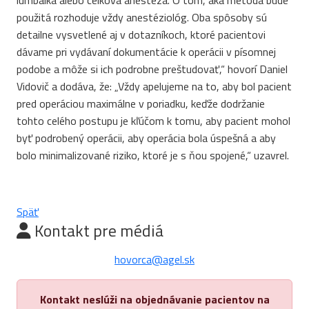
lumbálka alebo celková anestéza. O tom, aká metóda bude
použitá rozhoduje vždy anestéziológ. Oba spôsoby sú
detailne vysvetlené aj v dotazníkoch, ktoré pacientovi
dávame pri vydávaní dokumentácie k operácii v písomnej
podobe a môže si ich podrobne preštudovať,“ hovorí Daniel
Vidovič a dodáva, že: „Vždy apelujeme na to, aby bol pacient
pred operáciou maximálne v poriadku, keďže dodržanie
tohto celého postupu je kľúčom k tomu, aby pacient mohol
byť podrobený operácii, aby operácia bola úspešná a aby
bolo minimalizované riziko, ktoré je s ňou spojené,“ uzavrel.
Späť
Kontakt pre médiá
hovorca@agel.sk
Kontakt neslúži na objednávanie pacientov na