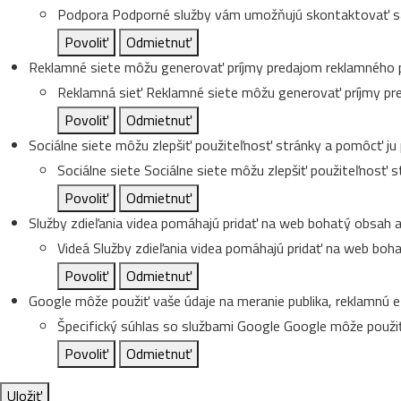
Podpora
Podporné služby vám umožňujú skontaktovať sa
Povoliť
Odmietnuť
Reklamné siete môžu generovať príjmy predajom reklamného p
Reklamná sieť
Reklamné siete môžu generovať príjmy pr
Povoliť
Odmietnuť
Sociálne siete môžu zlepšiť použiteľnosť stránky a pomôcť ju
Sociálne siete
Sociálne siete môžu zlepšiť použiteľnosť 
Povoliť
Odmietnuť
Služby zdieľania videa pomáhajú pridať na web bohatý obsah a 
Videá
Služby zdieľania videa pomáhajú pridať na web boha
Povoliť
Odmietnuť
Google môže použiť vaše údaje na meranie publika, reklamnú e
Špecifický súhlas so službami Google
Google môže použiť
Povoliť
Odmietnuť
Uložiť