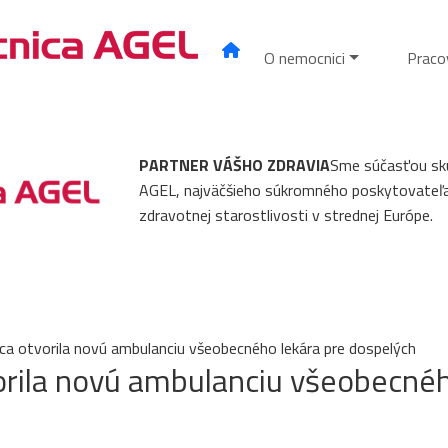
O nemocnici
Praco
PARTNER VÁŠHO ZDRAVIA
Sme súčasťou sk
AGEL, najväčšieho súkromného poskytovateľ
zdravotnej starostlivosti v strednej Európe.
ca otvorila novú ambulanciu všeobecného lekára pre dospelých
orila novú ambulanciu všeobecné