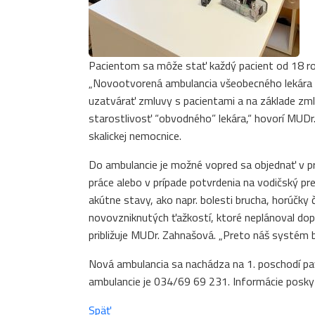
Pacientom sa môže stať každý pacient od 18 rok
„Novootvorená ambulancia všeobecného lekára
uzatvárať zmluvy s pacientami a na základe z
starostlivosť “obvodného” lekára,“ hovorí MUDr
skalickej nemocnice.
Do ambulancie je možné vopred sa objednať v pr
práce alebo v prípade potvrdenia na vodičský p
akútne stavy, ako napr. bolesti brucha, horúčky
novovzniknutých ťažkostí, ktoré neplánoval do
približuje MUDr. Zahnašová. „Preto náš systém bu
Nová ambulancia sa nachádza na 1. poschodí pavi
ambulancie je 034/69 69 231. Informácie posky
Späť