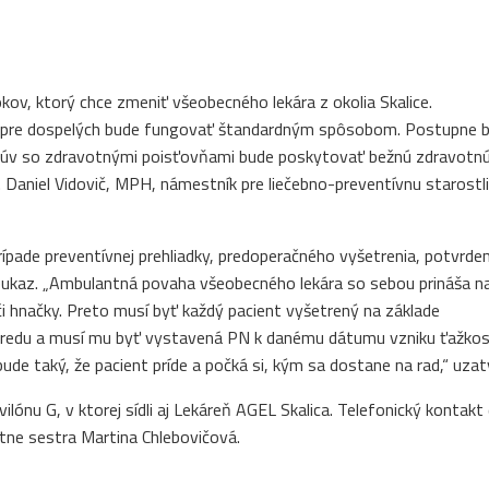
ov, ktorý chce zmeniť všeobecného lekára z okolia Skalice.
 pre dospelých bude fungovať štandardným spôsobom. Postupne 
mlúv so zdravotnými poisťovňami bude poskytovať bežnú zdravotn
. Daniel Vidovič, MPH, námestník pre liečebno-preventívnu starostl
ípade preventívnej prehliadky, predoperačného vyšetrenia, potvrden
reukaz. „Ambulantná povaha všeobecného lekára so sebou prináša n
 či hnačky. Preto musí byť každý pacient vyšetrený na základe
predu a musí mu byť vystavená PN k danému dátumu vzniku ťažkost
de taký, že pacient príde a počká si, kým sa dostane na rad,“ uzatv
lónu G, v ktorej sídli aj Lekáreň AGEL Skalica. Telefonický kontakt
tne sestra Martina Chlebovičová.