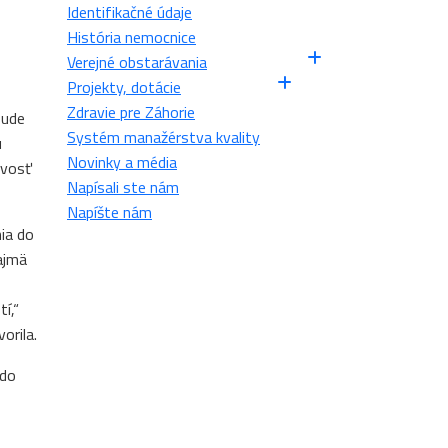
Identifikačné údaje
História nemocnice
Verejné obstarávania
Projekty, dotácie
Zdravie pre Záhorie
bude
Systém manažérstva kvality
ú
Novinky a média
ivosť
Napísali ste nám
Napíšte nám
ia do
ajmä
í,“
orila.
 do