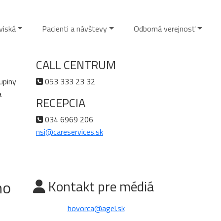
viská
Pacienti a návštevy
Odborná verejnosť
CALL CENTRUM
upiny
053 333 23 32
a
RECEPCIA
034 6969 206
nsi@careservices.sk
ho
Kontakt pre médiá
hovorca@agel.sk