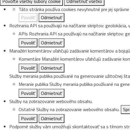
Povoľte všetky súbory cookie
Odmietnuť všetko
Táto stránka používa cookies nevyhnutné pre jej správn
Povoliť
Odmietnuť
Rozhrania API sa používajú na načítanie skriptov: geolokácia, vy
APIs
Rozhrania API sa používajú na načítanie skriptov: geo
Povoliť
Odmietnuť
Manažéri komentárov uľahčujú zadávanie komentárov a bojujú
Komentáre
Manažéri komentárov uľahčujú zadávanie kom
Povoliť
Odmietnuť
Služby merania publika používané na generovanie užitočnej štat
Meranie publika
Služby merania publika používané na gener
Povoliť
Odmietnuť
Služby na zobrazovanie webového obsahu.
Ostatné
Služby na zobrazovanie webového obsahu.
Spr
Povoliť
Odmietnuť
Podporné služby vám umožňujú skontaktovať sa s tímom strá