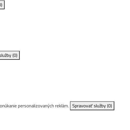
0)
služby
(0)
ponúkanie personalizovaných reklám.
Spravovať služby
(0)