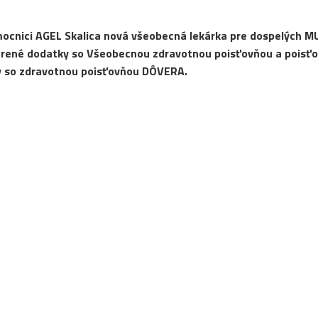
mocnici AGEL Skalica nová všeobecná lekárka pre dospelých M
orené dodatky so Všeobecnou zdravotnou poisťovňou a poisť
y so zdravotnou poisťovňou DÔVERA.