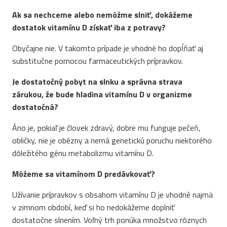
Ak sa nechceme alebo nemôžme slniť, dokážeme
dostatok vitamínu D získať iba z potravy?
Obyčajne nie. V takomto prípade je vhodné ho dopĺňať aj
substitučne pomocou farmaceutických prípravkov.
Je dostatočný pobyt na slnku a správna strava
zárukou, že bude hladina vitamínu D v organizme
dostatočná?
Áno je, pokiaľ je človek zdravý, dobre mu funguje pečeň,
obličky, nie je obézny a nemá genetickú poruchu niektorého
dôležitého génu metabolizmu vitamínu D.
Môžeme sa vitamínom D predávkovať?
Užívanie prípravkov s obsahom vitamínu D je vhodné najmä
v zimnom období, keď si ho nedokážeme doplniť
dostatočne slnením. Voľný trh ponúka množstvo rôznych