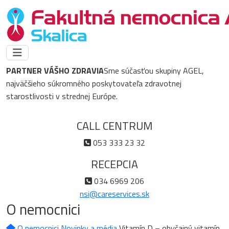
PARTNER VÁŠHO ZDRAVIA
Sme súčasťou skupiny AGEL,
najväčšieho súkromného poskytovateľa zdravotnej
starostlivosti v strednej Európe.
CALL CENTRUM
053 333 23 32
RECEPCIA
034 6969 206
nsi@careservices.sk
O nemocnici
O nemocnici
Novinky a média
Vitamín D – obyčajný vitamín