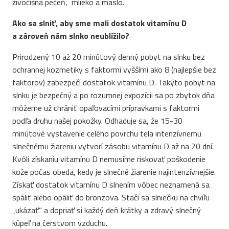
živočíšna pečeň, mlieko a maslo.
Ako sa slniť, aby sme mali dostatok vitamínu D
a zároveň nám slnko neublížilo?
Prirodzený 10 až 20 minútový denný pobyt na slnku bez
ochrannej kozmetiky s faktormi vyššími ako 8 (najlepšie bez
faktorov) zabezpečí dostatok vitamínu D. Takýto pobyt na
slnku je bezpečný a po rozumnej expozícii sa po zbytok dňa
môžeme už chrániť opaľovacími prípravkami s faktormi
podľa druhu našej pokožky. Odhaduje sa, že 15-30
minútové vystavenie celého povrchu tela intenzívnemu
slnečnému žiareniu vytvorí zásobu vitamínu D až na 20 dní.
Kvôli získaniu vitamínu D nemusíme riskovať poškodenie
kože počas obeda, kedy je slnečné žiarenie najintenzívnejšie.
Získať dostatok vitamínu D slnením vôbec neznamená sa
spáliť alebo opáliť do bronzova. Stačí sa slniečku na chvíľu
„ukázať“ a dopriať si každý deň krátky a zdravý slnečný
kúpeľ na čerstvom vzduchu.