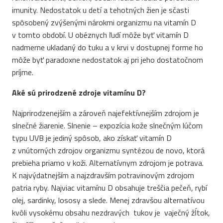
imunity. Nedostatok u detí a tehotných žien je sčasti
spôsobený zvýšenými nárokmi organizmu na vitamín D
v tomto období. U obéznych ľudí môže byť vitamín D
nadmerne ukladaný do tuku a v krvi v dostupnej forme ho
môže byť paradoxne nedostatok aj pri jeho dostatočnom
príjme.
Aké sú prirodzené zdroje vitamínu D?
Najprirodzenejším a zároveň najefektívnejším zdrojom je
slnečné žiarenie. Slnenie – expozícia kože slnečným lúčom
typu UVB je jediný spôsob, ako získať vitamín D
z vnútorných zdrojov organizmu syntézou de novo, ktorá
prebieha priamo v koži. Alternatívnym zdrojom je potrava.
K najvýdatnejším a najzdravším potravinovým zdrojom
patria ryby. Najviac vitamínu D obsahuje treščia pečeň, rybí
olej, sardinky, lososy a slede. Menej zdravšou alternatívou
kvôli vysokému obsahu nezdravých tukov je vaječný žĺtok,