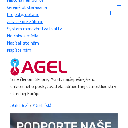
História nemocnice
Verejné obstarávania
Projekty, dotácie
Zdravie pre Záhorie
Systém manažérstva kvality
Novinky a média
Napísali ste nám
Napíšte nám
Sme členom Skupiny AGEL, najúspešnejšieho
súkromného poskytovateľa zdravotnej starostlivosti v
strednej Európe.
AGEL (cz)
/
AGEL (sk)