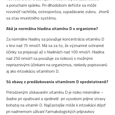
a poruchami spánku. Pri dlhodobom deficite sa môže
rozvinúť rachitída, osteoporóza, vypadávanie zubov, zhorší
sa stav imunitného systému.
Aká je normálna hladina vitamínu D v organizme?
Za normálne hladiny sa považuje koncentrácia vitamínu D
v krvi nad 75 nmol/l. Má sa za to, že významné ochranné
účinky sa prejavujú až v hladinách nad 100 nmol/l. Hladina
nad 250 nmol/l sa považuje za rizikovú s možnými
nepriaznivými účinkami na organizmus, niekedy popisovanú
aj ako intoxikáciu vitamínom D.
Sú obavy z predávkovania vitamínom D opodstatnené?
Prirodzeným získavaním vitamínu D je riziko minimálne –
žiadne pri opaľovaní a ojedinelé pri vysokom príjme stravy
bohatej na vitamín D. Najčastejšie môže k intoxikácii dôjsť
pri nadmernom užívaní farmakologických prípravkov