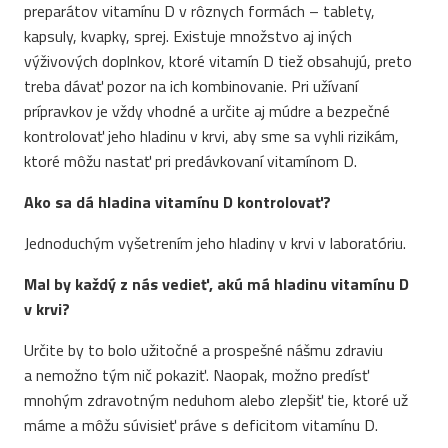
preparátov vitamínu D v rôznych formách – tablety,
kapsuly, kvapky, sprej. Existuje množstvo aj iných
výživových doplnkov, ktoré vitamín D tiež obsahujú, preto
treba dávať pozor na ich kombinovanie. Pri užívaní
prípravkov je vždy vhodné a určite aj múdre a bezpečné
kontrolovať jeho hladinu v krvi, aby sme sa vyhli rizikám,
ktoré môžu nastať pri predávkovaní vitamínom D.
Ako sa dá hladina vitamínu D kontrolovať?
Jednoduchým vyšetrením jeho hladiny v krvi v laboratóriu.
Mal by každý z nás vedieť, akú má hladinu vitamínu D
v krvi?
Určite by to bolo užitočné a prospešné nášmu zdraviu
a nemožno tým nič pokaziť. Naopak, možno predísť
mnohým zdravotným neduhom alebo zlepšiť tie, ktoré už
máme a môžu súvisieť práve s deficitom vitamínu D.