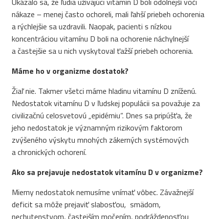
Ukázalo sa, že ľudia užívajúci vitamín D boli odolnejší voči
nákaze – menej často ochoreli, mali ľahší priebeh ochorenia
a rýchlejšie sa uzdravili. Naopak, pacienti s nízkou
koncentráciou vitamínu D boli na ochorenie náchylnejší
a častejšie sa u nich vyskytoval ťažší priebeh ochorenia.
Máme ho v organizme dostatok?
Žiaľ nie. Takmer všetci máme hladinu vitamínu D zníženú.
Nedostatok vitamínu D v ľudskej populácii sa považuje za
civilizačnú celosvetovú „epidémiu“. Dnes sa pripúšťa, že
jeho nedostatok je významným rizikovým faktorom
zvýšeného výskytu mnohých zákerných systémových
a chronických ochorení.
Ako sa prejavuje nedostatok vitamínu D v organizme?
Mierny nedostatok nemusíme vnímať vôbec. Závažnejší
deficit sa môže prejaviť slabosťou, smädom,
nechutenstvom, častejším močením, podráždenosťou