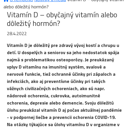
alebo dôležitý hormón?
Vitamín D – obyčajný vitamín alebo
dôležitý hormón?
28.4.2022
Vitamín D je dôležitý pre zdravý vývoj kostí a chrupu u
detí. U dospelých a seniorov sa jeho nedostatok spája
najmä s problematikou osteoporózy. Je preukázaný
vplyv D vitamínu na imunitný systém, svalové a
nervové funkcie, tiež ochranné účinky pri zápaloch a
infekciách, ako aj preventívne účinky pri takých
vážnych civilizačných ochoreniach, ako sú napr.
nádorové ochorenia, cukrovka, autoimunitné
ochorenia, depresie alebo demencie. Svoju dôležitú
úlohu preukázal vitamín D aj počas aktuálnej pandémie
- v podpornej liečbe a prevencii ochorenia COVID-19.
Na otázky týkajúce sa úlohy vitamínu D v organizme v