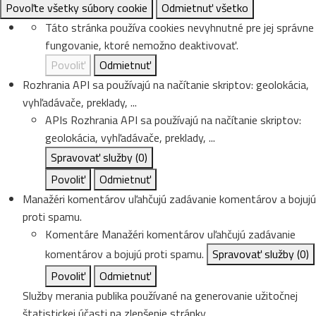
Povoľte všetky súbory cookie
Odmietnuť všetko
Táto stránka používa cookies nevyhnutné pre jej správne
fungovanie, ktoré nemožno deaktivovať.
Povoliť
Odmietnuť
Rozhrania API sa používajú na načítanie skriptov: geolokácia,
vyhľadávače, preklady, ...
APIs
Rozhrania API sa používajú na načítanie skriptov:
geolokácia, vyhľadávače, preklady, ...
Spravovať služby
(0)
Povoliť
Odmietnuť
Manažéri komentárov uľahčujú zadávanie komentárov a bojujú
proti spamu.
Komentáre
Manažéri komentárov uľahčujú zadávanie
komentárov a bojujú proti spamu.
Spravovať služby
(0)
Povoliť
Odmietnuť
Služby merania publika používané na generovanie užitočnej
štatistickej účasti na zlepšenie stránky.