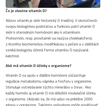
Čo je vlastne vitamín D?
Názov vitamín je skôr historický či tradičný. V skutočnosti
svojou biologickou podstatou a funkciou patrí vitamín D
skôr k steroidným hormónom ako k vitamínom.
Prohormón, resp. provitamín sa nazýva cholekalciferol,
z ktorého biochemickou modifikáciou v pečeni a v obličkách
vzniká biologicky účinná forma vitamínu D nazývaná
kalcitriol.
Aké má vitamín D účinky v organizme?
Vitamín D sa spolu s ďalšími hormónmi zúčastňuje
regulácie metabolizmu vápnika a fosforu v organizme.
Stimuluje vstrebávanie týchto minerálov v čreve. Ako
každý hormón aj vitamín D má dôležité modulačné účinky
v organizme. Ukázalo sa, že má vplyv na približne 2000
génov v organizme. Takýmto spôsobom môže posilňovať