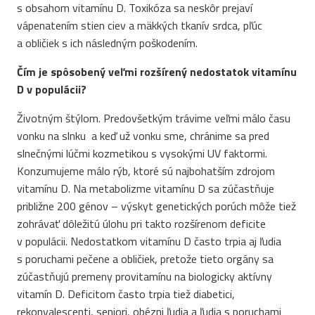
s obsahom vitamínu D. Toxikóza sa neskôr prejaví
vápenatením stien ciev a mäkkých tkanív srdca, pľúc
a obličiek s ich následným poškodením.
Čím je spôsobený veľmi rozšírený nedostatok vitamínu
D v populácii?
Životným štýlom. Predovšetkým trávime veľmi málo času
vonku na slnku a keď už vonku sme, chránime sa pred
slnečnými lúčmi kozmetikou s vysokými UV faktormi.
Konzumujeme málo rýb, ktoré sú najbohatším zdrojom
vitamínu D. Na metabolizme vitamínu D sa zúčastňuje
približne 200 génov – výskyt genetických porúch môže tiež
zohrávať dôležitú úlohu pri takto rozšírenom deficite
v populácii. Nedostatkom vitamínu D často trpia aj ľudia
s poruchami pečene a obličiek, pretože tieto orgány sa
zúčastňujú premeny provitamínu na biologicky aktívny
vitamín D. Deficitom často trpia tiež diabetici,
rekonvalescenti, seniori, obézni ľudia a ľudia s poruchami