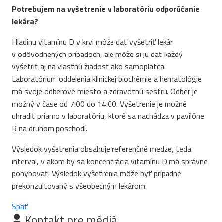
Potrebujem na vyšetrenie v laboratóriu odporúčanie
lekára?
Hladinu vitamínu D v krvi môže dať vyšetriť lekár
v odôvodnených prípadoch, ale môže si ju dať každý
vyšetriť aj na vlastnú žiadosť ako samoplatca.
Laboratórium oddelenia klinickej biochémie a hematológie
má svoje odberové miesto a zdravotnú sestru. Odber je
možný v čase od 7:00 do 14:00. Vyšetrenie je možné
uhradiť priamo v laboratóriu, ktoré sa nachádza v pavilóne
R na druhom poschodí.
Výsledok vyšetrenia obsahuje referenčné medze, teda
interval, v akom by sa koncentrácia vitamínu D má správne
pohybovať. Výsledok vyšetrenia môže byť prípadne
prekonzultovaný s všeobecným lekárom.
Späť
Kontakt pre médiá