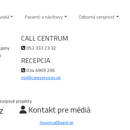
viská
Pacienti a návštevy
Odborná verejnosť
CALL CENTRUM
upiny
053 333 23 32
a
RECEPCIA
034 6969 206
nsi@careservices.sk
ozvojové projekty
z
Kontakt pre médiá
hovorca@agel.sk