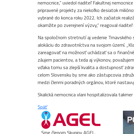
nemocnice,“ uviedol riaditeľ Fakultnej nemocnic
pripravené projekty za niekoľko desiatok milión
vybrané do konca roku 2022. Ich začiatok reali
okamžite po zverejnení výzvy,“ reagoval riaditeľ
Na spoločnom stretnutí aj vedenie Trnavského 
alokáciu do zdravotníctva na svojom území. „Kl
zareagovať na možnosť uchádzať sa o finančné
záujem pacientov, a teda aj výkonov, považujem z
vďaka tomu sa zlepší kvalita a dostupnosť zdrav
celom Slovensku by sme ako zástupcovia združen
medzi členmi poradných orgánov, ktoré nastavuj
Skalická nemocnica vlani hospitalizovala takme
Späť
Sme členom Skupiny AGEL,