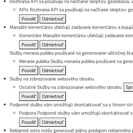
Rozhrania API sa používajú na načítanie skriptov: geolokácia, vy
APIs
Rozhrania API sa používajú na načítanie skriptov: geo
Povoliť
Odmietnuť
Manažéri komentárov uľahčujú zadávanie komentárov a bojujú
Komentáre
Manažéri komentárov uľahčujú zadávanie kom
Povoliť
Odmietnuť
Služby merania publika používané na generovanie užitočnej štat
Meranie publika
Služby merania publika používané na gener
Povoliť
Odmietnuť
Služby na zobrazovanie webového obsahu.
Ostatné
Služby na zobrazovanie webového obsahu.
Spr
Povoliť
Odmietnuť
Podporné služby vám umožňujú skontaktovať sa s tímom strá
Podpora
Podporné služby vám umožňujú skontaktovať sa
Povoliť
Odmietnuť
Reklamné siete môžu generovať príjmy predajom reklamného p