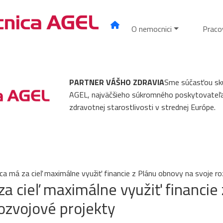
O nemocnici
Praco
PARTNER VÁŠHO ZDRAVIA
Sme súčasťou sk
AGEL, najväčšieho súkromného poskytovateľ
zdravotnej starostlivosti v strednej Európe.
ca má za cieľ maximálne využiť financie z Plánu obnovy na svoje r
a cieľ maximálne využiť financie 
ozvojové projekty