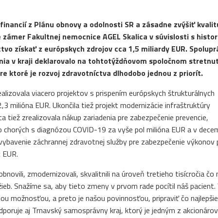
c financií z Plánu obnovy a odolnosti SR a zásadne zvýšiť kvalit
e zámer Fakultnej nemocnice AGEL Skalica v súvislosti s histo
vo získať z európskych zdrojov cca 1,5 miliardy EUR. Spolupr
nia v kraji deklarovalo na tohtotýždňovom spoločnom stretnut
 ktoré je rozvoj zdravotníctva dlhodobo jednou z priorít.
alizovala viacero projektov s prispením európskych štrukturálnych
,3 milióna EUR. Ukončila tiež projekt modernizácie infraštruktúry
 tiež zrealizovala nákup zariadenia pre zabezpečenie prevencie,
bo chorých s diagnózou COVID-19 za vyše pol milióna EUR a v decemb
e vybavenie záchrannej zdravotnej služby pre zabezpečenie výkonov
c EUR.
ovili, zmodernizovali, skvalitnili na úroveň tretieho tisícročia čo 
ieb. Snažíme sa, aby tieto zmeny v prvom rade pocítil náš pacient.
ou možnosťou, a preto je našou povinnosťou, pripraviť čo najlepšie
odporuje aj Trnavský samosprávny kraj, ktorý je jedným z akcionárov