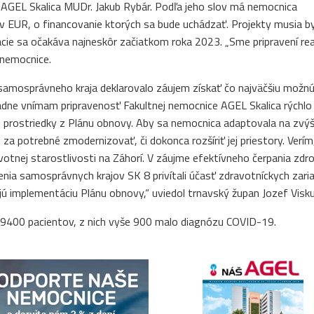
e AGEL Skalica MUDr. Jakub Rybár. Podľa jeho slov má nemocnica
ov EUR, o financovanie ktorých sa bude uchádzať. Projekty musia b
zácie sa očakáva najneskôr začiatkom roka 2023. „Sme pripravení r
 nemocnice.
samosprávneho kraja deklarovalo záujem získať čo najväčšiu možn
adne vnímam pripravenosť Fakultnej nemocnice AGEL Skalica rýchlo
 prostriedky z Plánu obnovy. Aby sa nemocnica adaptovala na zvý
a potrebné zmodernizovať, či dokonca rozšíriť jej priestory. Verím,
otnej starostlivosti na Záhorí. V záujme efektívneho čerpania zdr
ia samosprávnych krajov SK 8 privítali účasť zdravotníckych zari
ú implementáciu Plánu obnovy,“ uviedol trnavský župan Jozef Visku
r 9400 pacientov, z nich vyše 900 malo diagnózu COVID-19.