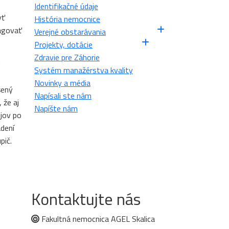
Identifikačné údaje
yť
História nemocnice
eagovať
Verejné obstarávania
Projekty, dotácie
Zdravie pre Záhorie
ú
Systém manažérstva kvality
Novinky a média
šený
Napísali ste nám
 že aj
Napíšte nám
ojov po
adení
pič.
Kontaktujte nás
Fakultná nemocnica AGEL Skalica