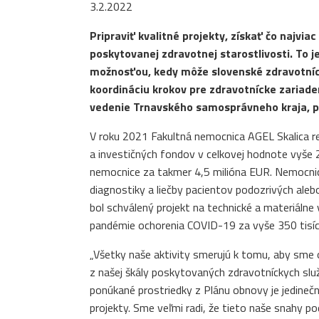
3.2.2022
Pripraviť kvalitné projekty, získať čo najvia
poskytovanej zdravotnej starostlivosti. To j
možnosťou, kedy môže slovenské zdravotníct
koordináciu krokov pre zdravotnícke zariade
vedenie Trnavského samosprávneho kraja, pre
V roku 2021 Fakultná nemocnica AGEL Skalica re
a investičných fondov v celkovej hodnote vyše 2
nemocnice za takmer 4,5 milióna EUR. Nemocnica
diagnostiky a liečby pacientov podozrivých ale
bol schválený projekt na technické a materiáln
pandémie ochorenia COVID-19 za vyše 350 tisí
„Všetky naše aktivity smerujú k tomu, aby sme obn
z našej škály poskytovaných zdravotníckych služ
ponúkané prostriedky z Plánu obnovy je jedinečn
projekty. Sme veľmi radi, že tieto naše snahy p