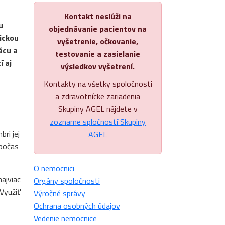
Kontakt neslúži na
u
objednávanie pacientov na
rickou
vyšetrenie, očkovanie,
ácu a
testovanie a zasielanie
í aj
výsledkov vyšetrení.
Kontakty na všetky spoločnosti
a zdravotnícke zariadenia
Skupiny AGEL nájdete v
zozname spločností Skupiny
ri jej
AGEL
 počas
O nemocnici
najviac
Orgány spoločnosti
 Využiť
Výročné správy
Ochrana osobných údajov
Vedenie nemocnice