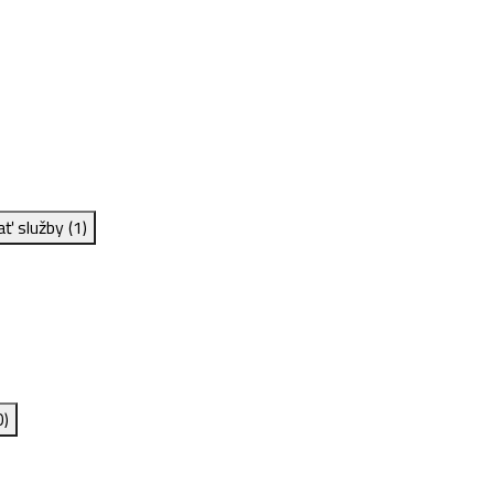
ať služby
(1)
0)