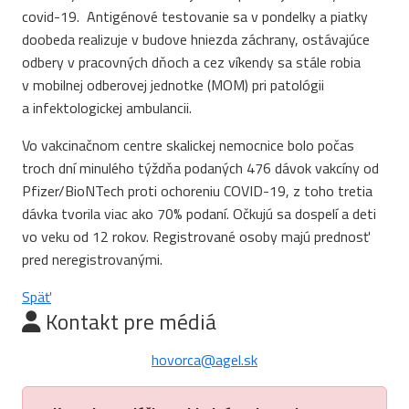
covid-19. Antigénové testovanie sa v pondelky a piatky
doobeda realizuje v budove hniezda záchrany, ostávajúce
odbery v pracovných dňoch a cez víkendy sa stále robia
v mobilnej odberovej jednotke (MOM) pri patológii
a infektologickej ambulancii.
Vo vakcinačnom centre skalickej nemocnice bolo počas
troch dní minulého týždňa podaných 476 dávok vakcíny od
Pfizer/BioNTech proti ochoreniu COVID-19, z toho tretia
dávka tvorila viac ako 70% podaní. Očkujú sa dospelí a deti
vo veku od 12 rokov. Registrované osoby majú prednosť
pred neregistrovanými.
Späť
Kontakt pre médiá
hovorca@agel.sk