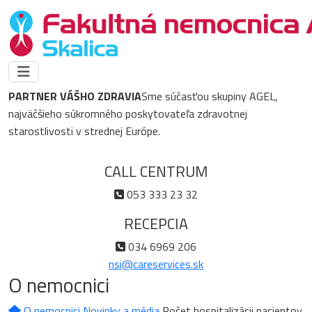
PARTNER VÁŠHO ZDRAVIA
Sme súčasťou skupiny AGEL,
najväčšieho súkromného poskytovateľa zdravotnej
starostlivosti v strednej Európe.
CALL CENTRUM
053 333 23 32
RECEPCIA
034 6969 206
nsi@careservices.sk
O nemocnici
O nemocnici
Novinky a média
Počet hospitalizácii pacientov