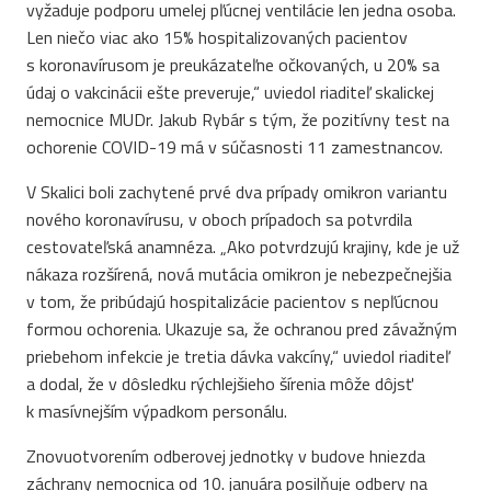
vyžaduje podporu umelej pľúcnej ventilácie len jedna osoba.
Len niečo viac ako 15% hospitalizovaných pacientov
s koronavírusom je preukázateľne očkovaných, u 20% sa
údaj o vakcinácii ešte preveruje,“ uviedol riaditeľ skalickej
nemocnice MUDr. Jakub Rybár s tým, že pozitívny test na
ochorenie COVID-19 má v súčasnosti 11 zamestnancov.
V Skalici boli zachytené prvé dva prípady omikron variantu
nového koronavírusu, v oboch prípadoch sa potvrdila
cestovateľská anamnéza. „Ako potvrdzujú krajiny, kde je už
nákaza rozšírená, nová mutácia omikron je nebezpečnejšia
v tom, že pribúdajú hospitalizácie pacientov s nepľúcnou
formou ochorenia. Ukazuje sa, že ochranou pred závažným
priebehom infekcie je tretia dávka vakcíny,“ uviedol riaditeľ
a dodal, že v dôsledku rýchlejšieho šírenia môže dôjsť
k masívnejším výpadkom personálu.
Znovuotvorením odberovej jednotky v budove hniezda
záchrany nemocnica od 10. januára posilňuje odbery na