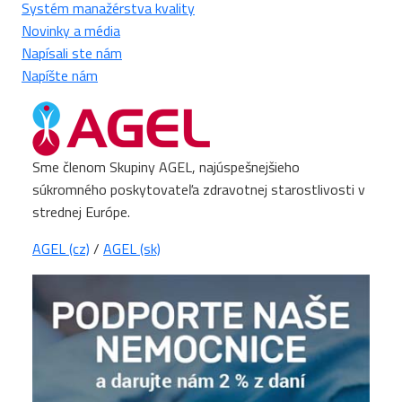
Systém manažérstva kvality
Novinky a média
Napísali ste nám
Napíšte nám
Sme členom Skupiny AGEL, najúspešnejšieho
súkromného poskytovateľa zdravotnej starostlivosti v
strednej Európe.
AGEL (cz)
/
AGEL (sk)