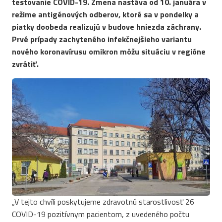
testovanie COVID-19. Zmena nastáva od 10. januára v
režime antigénových odberov, ktoré sa v pondelky a
piatky doobeda realizujú v budove hniezda záchrany.
Prvé prípady zachyteného infekčnejšieho variantu
nového koronavírusu omikron môžu situáciu v regióne
zvrátiť.
„V tejto chvíli poskytujeme zdravotnú starostlivosť 26
COVID-19 pozitívnym pacientom, z uvedeného počtu