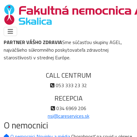
PARTNER VÁŠHO ZDRAVIA
Sme súčasťou skupiny AGEL,
najväčšieho súkromného poskytovateľa zdravotnej
starostlivosti v strednej Európe.
CALL CENTRUM
053 333 23 32
RECEPCIA
034 6969 206
nsi@careservices.sk
O nemocnici
O nemocnici
Novinky a média
Chorobnosť na covid v okrese