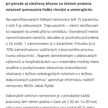
pri pôrode aj návštevy kňazov za účelom podania
sviatosti pomazania ťažko chorým a umierajúcim.
Na reprofilizovaných lôžkach nemocnice leží 15 pacientov,
z nich 5 je očkovaných. Traja pacienti – všetci neočkovaní
sú napojení na umelú pľúcnu ventiláciu. Chorobnosť medzi
zamestnancami narastá, aktuálne je pozitivita potvrdená
u 24 osôb, 1 zamestnanec je v karanténe. Prevahu (cca
70%) zamestnancov vylúčených z pracovného procesu
tvoria zdravotníci. „Napriek obmedzeniam v plánovaných
výkonoch a hospitalizáciách sa v maximálne možnej miere
snažíme o poskytovanie zdravotnej starostlivosti
súvisiacej s liečbou onkologických ochorení a s liečbou
dialyzovaných pacientov,“ upresňuje informáciu riaditeľ
nemocnice MUDr. Jakub Rybár.
Vakcinačné centrum nemocnice je v prevádzke každý
pracovný deň okrem piatka v čase od 7.30 do 14.30 hod,
očkovaniu predchádza registrácia cez portál NCZI alebo