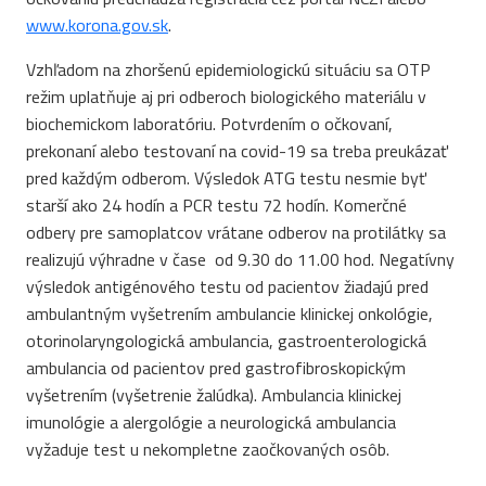
www.korona.gov.sk
.
Vzhľadom na zhoršenú epidemiologickú situáciu sa OTP
režim uplatňuje aj pri odberoch biologického materiálu v
biochemickom laboratóriu. Potvrdením o očkovaní,
prekonaní alebo testovaní na covid-19 sa treba preukázať
pred každým odberom. Výsledok ATG testu nesmie byť
starší ako 24 hodín a PCR testu 72 hodín. Komerčné
odbery pre samoplatcov vrátane odberov na protilátky sa
realizujú výhradne v čase od 9.30 do 11.00 hod. Negatívny
výsledok antigénového testu od pacientov žiadajú pred
ambulantným vyšetrením ambulancie klinickej onkológie,
otorinolaryngologická ambulancia, gastroenterologická
ambulancia od pacientov pred gastrofibroskopickým
vyšetrením (vyšetrenie žalúdka). Ambulancia klinickej
imunológie a alergológie a neurologická ambulancia
vyžaduje test u nekompletne zaočkovaných osôb.