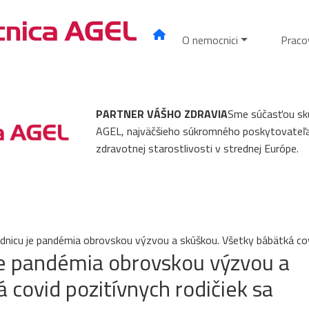
O nemocnici
Praco
PARTNER VÁŠHO ZDRAVIA
Sme súčasťou sk
AGEL, najväčšieho súkromného poskytovateľ
zdravotnej starostlivosti v strednej Európe.
odnicu je pandémia obrovskou výzvou a skúškou. Všetky bábätká covi
je pandémia obrovskou výzvou a
 covid pozitívnych rodičiek sa