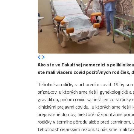
Ako ste vo Fakultnej nemocnici s poliklinikou
ste mali viacero covid pozitívnych rodičiek, 
Tehotné a rodičky s ochorením covid-19 by som ro
príznakov, u ktorých sme riešili gynekologické a
graviditou, pričom covid sa riešil len zo stránky
klinickými prejavmi covidu, u ktorých sme riešili
prepustené domov, niektoré už spontánne porodil
rodičky v termíne pôrodu alebo pred termínom, u
tehotnosť cisárskym rezom. U nás sme mali takét