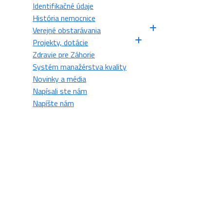
Identifikačné údaje
História nemocnice
Verejné obstarávania
Projekty, dotácie
Zdravie pre Záhorie
Systém manažérstva kvality
Novinky a média
Napísali ste nám
Napíšte nám