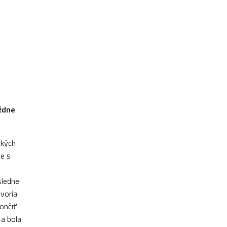
ýždne
ckých
ce s
sledne
voria
ončiť
 a bola