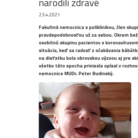
narodili zdravé
23.4.2021
Fakultná nemocnica s poliklinikou, člen sku
pravdepodobnosťou už za sebou. Okrem bežnýc
osobitnú skupinu pacientov s koronavírusom 
situácia, keď sa radosť z očakávania bábätk
na dieťatku bola obrovskou výzvou aj pre s
všetko táto epocha priniesla opísal v rozho
nemocnice MUDr. Peter Budinský.