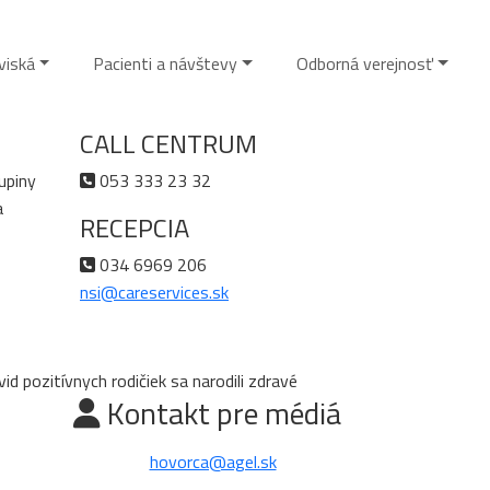
viská
Pacienti a návštevy
Odborná verejnosť
CALL CENTRUM
upiny
053 333 23 32
a
RECEPCIA
034 6969 206
nsi@careservices.sk
d pozitívnych rodičiek sa narodili zdravé
Kontakt pre médiá
hovorca@agel.sk