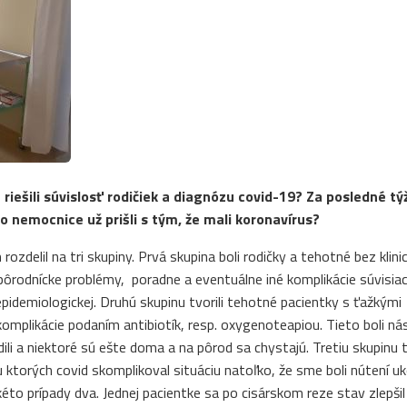
 riešili súvislosť rodičiek a diagnózu covid-19? Za posledné t
do nemocnice už prišli s tým, že mali koronavírus?
zdelil na tri skupiny. Prvá skupina boli rodičky a tehotné bez klini
 pôrodnícke problémy, poradne a eventuálne iné komplikácie súvisia
 epidemiologickej. Druhú skupinu tvorili tehotné pacientky s ťažkými
 komplikácie podaním antibiotík, resp. oxygenoteapiou. Tieto boli ná
i a niektoré sú ešte doma a na pôrod sa chystajú. Tretiu skupinu t
 ktorých covid skomplikoval situáciu natoľko, že sme boli nútení uk
o prípady dva. Jednej pacientke sa po cisárskom reze stav zlepšil