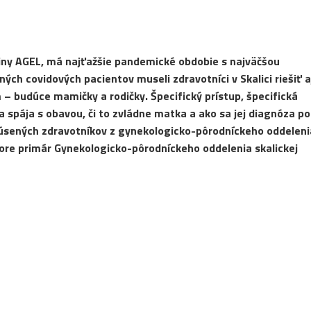
piny AGEL, má najťažšie pandemické obdobie s najväčšou
h covidových pacientov museli zdravotníci v Skalici riešiť a
– budúce mamičky a rodičky. Špecifický prístup, špecifická
a spája s obavou, či to zvládne matka a ako sa jej diagnóza p
kúsených zdravotníkov z gynekologicko-pôrodníckeho oddeleni
vore primár Gynekologicko-pôrodníckeho oddelenia skalickej