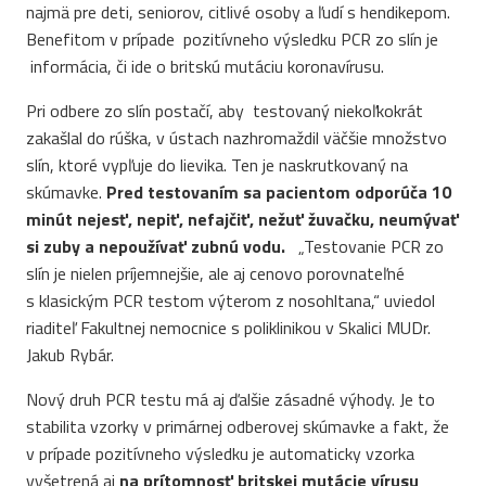
najmä pre deti, seniorov, citlivé osoby a ľudí s hendikepom.
Benefitom v prípade pozitívneho výsledku PCR zo slín je
informácia, či ide o britskú mutáciu koronavírusu.
Pri odbere zo slín postačí, aby testovaný niekoľkokrát
zakašlal do rúška, v ústach nazhromaždil väčšie množstvo
slín, ktoré vypľuje do lievika. Ten je naskrutkovaný na
skúmavke.
Pred testovaním sa pacientom odporúča 10
minút nejesť, nepiť, nefajčiť, nežuť žuvačku, neumývať
si zuby a nepoužívať zubnú vodu.
„Testovanie PCR zo
slín je nielen príjemnejšie, ale aj cenovo porovnateľné
s klasickým PCR testom výterom z nosohltana,“ uviedol
riaditeľ Fakultnej nemocnice s poliklinikou v Skalici MUDr.
Jakub Rybár.
Nový druh PCR testu má aj ďalšie zásadné výhody. Je to
stabilita vzorky v primárnej odberovej skúmavke a fakt, že
v prípade pozitívneho výsledku je automaticky vzorka
vyšetrená aj
na prítomnosť britskej mutácie vírusu