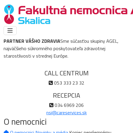
PARTNER VÁŠHO ZDRAVIA
Sme súčasťou skupiny AGEL,
najväčšieho súkromného poskytovateľa zdravotnej
starostlivosti v strednej Európe.
CALL CENTRUM
053 333 23 32
RECEPCIA
034 6969 206
nsi@careservices.sk
O nemocnici
O nemocnici
Novinky a média
Koniec nepríjemnému