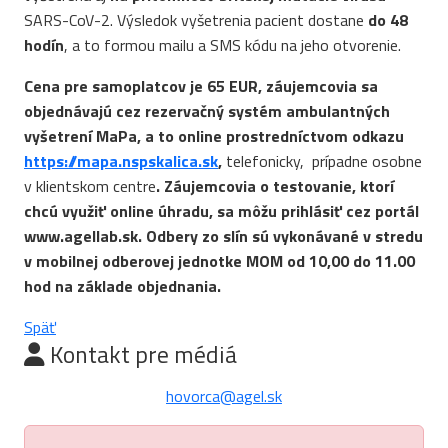
SARS-CoV-2. Výsledok vyšetrenia pacient dostane
do 48
hodín
, a to formou mailu a SMS kódu na jeho otvorenie.
Cena pre samoplatcov je 65 EUR, záujemcovia sa
objednávajú cez rezervačný systém ambulantných
vyšetrení MaPa, a to online prostredníctvom odkazu
https://mapa.nspskalica.sk
,
telefonicky, prípadne osobne
v klientskom centre
. Záujemcovia o testovanie, ktorí
chcú využiť online úhradu, sa môžu prihlásiť cez portál
www.agellab.sk. Odbery zo slín sú vykonávané v stredu
v mobilnej odberovej jednotke MOM od 10,00 do 11.00
hod na základe objednania.
Späť
Kontakt pre médiá
hovorca@agel.sk