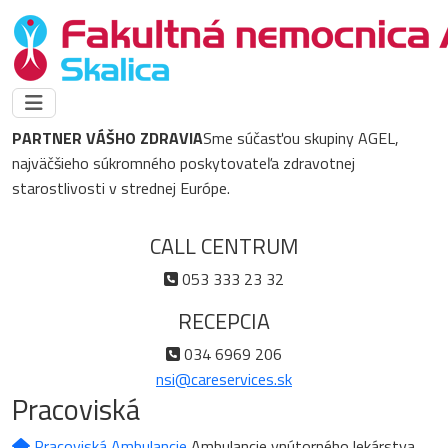
PARTNER VÁŠHO ZDRAVIA
Sme súčasťou skupiny AGEL,
najväčšieho súkromného poskytovateľa zdravotnej
starostlivosti v strednej Európe.
CALL CENTRUM
053 333 23 32
RECEPCIA
034 6969 206
nsi@careservices.sk
Pracoviská
Pracoviská
Ambulancie
Ambulancie vnútorného lekárstva