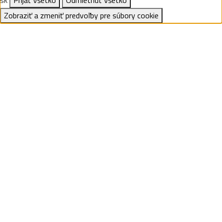
sk
Prijať všetko
Odmietnuť všetko
Zobraziť a zmeniť predvoľby pre súbory cookie