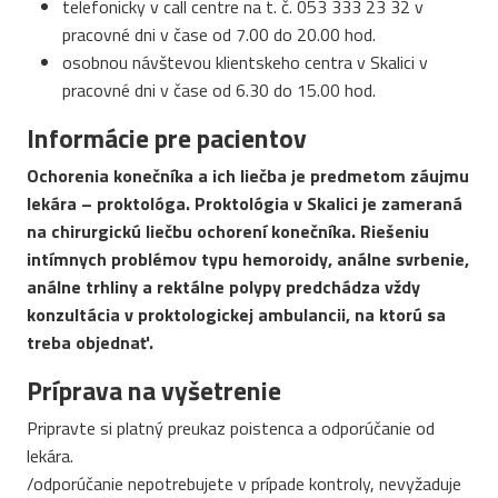
telefonicky v call centre na t. č. 053 333 23 32 v
pracovné dni v čase od 7.00 do 20.00 hod.
osobnou návštevou klientskeho centra v Skalici v
pracovné dni v čase od 6.30 do 15.00 hod.
Informácie pre pacientov
Ochorenia konečníka a
ich liečba je predmetom záujmu
lekára – proktológa. Proktológia v
Skalici je zameraná
na chirurgickú liečbu ochorení konečníka. Riešeniu
intímnych problémov typu hemoroidy, análne svrbenie,
análne trhliny a
rektálne polypy predchádza vždy
konzultácia v
proktologickej ambulancii, na ktorú sa
treba objednať.
Príprava na vyšetrenie
Pripravte si platný preukaz poistenca a odporúčanie od
lekára.
/odporúčanie nepotrebujete v prípade kontroly, nevyžaduje