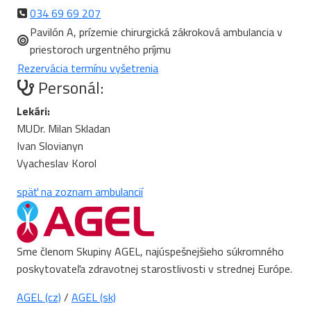
034 69 69 207
Pavilón A, prízemie chirurgická zákroková ambulancia v
priestoroch urgentného príjmu
Rezervácia termínu vyšetrenia
Personál:
Lekári
:
MUDr. Milan Skladan
Ivan Slovianyn
Vyacheslav Korol
späť na zoznam ambulancií
Sme členom Skupiny AGEL, najúspešnejšieho súkromného
poskytovateľa zdravotnej starostlivosti v strednej Európe.
AGEL (cz)
/
AGEL (sk)