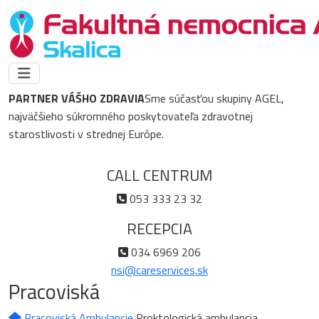
PARTNER VÁŠHO ZDRAVIA
Sme súčasťou skupiny AGEL,
najväčšieho súkromného poskytovateľa zdravotnej
starostlivosti v strednej Európe.
CALL CENTRUM
053 333 23 32
RECEPCIA
034 6969 206
nsi@careservices.sk
Pracoviská
Pracoviská
Ambulancie
Proktologická ambulancia