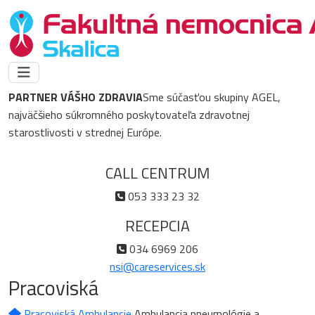
PARTNER VÁŠHO ZDRAVIA
Sme súčasťou skupiny AGEL,
najväčšieho súkromného poskytovateľa zdravotnej
starostlivosti v strednej Európe.
CALL CENTRUM
053 333 23 32
RECEPCIA
034 6969 206
nsi@careservices.sk
Pracoviská
Pracoviská
Ambulancie
Ambulancia pneumológie a