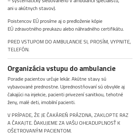
– systematicky sledovaného v ambulancii špecialistu,
ani u akútnych stavov).
Poistencov EÚ prosíme aj o predloženie kópie
EÚ zdravotného preukazu alebo náhradného certifikátu.
PRED VSTUPOM DO AMBULANCIE SI, PROSÍM, VYPNITE,
TELEFÓN.
Organizácia vstupu do ambulancie
Poradie pacientov určuje lekár. Akútne stavy sú
vybavované prednostne. Uprednostňovaní sú obvykle aj
čakajúci na injekcie, pacienti privezení sanitkou, tehotné
ženy, malé deti, imobilní pacienti.
V PRÍPADE, ŽE JE ČAKÁREŇ PRÁZDNA, ZAKLOPTE RAZ
A ČAKAJTE. ĎAKUJEME ZA VAŠU OHĽADUPLNOSŤ K
OŠETROVANÝM PACIENTOM.